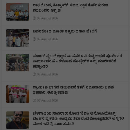
ರಾಘವೇಂದ್ರ ಹಿಟ್ನಾಳ್‌ಗೆ ಸಚಿವ ಸ್ಥಾನ ಕೊಡಿ: ಕುರುಬ
ಮುಖಂಡರ ಆಗ್ರಹ
07 August 2026
ಬಸರಕೋಡ ಮೂರ್ತಿ ಕಳ್ಳರು ದರ್ಗಾ ಜೇಲಿಗೆ
07 August 2026
ನಂಬರ್ ಪ್ಲೇಟ್ ಇಲ್ಲದ ವಾಹನಗಳ ವಿರುದ್ಧ ಅಥಣಿ ಪೊಲೀಸರ
ಕಾರ್ಯಾಚರಣೆ – ಕಳವಾದ ಮೊಬೈಲ್‌ಗಳನ್ನು ಮಾಲೀಕರಿಗೆ
ಹಸ್ತಾಂತರ
07 August 2026
ಗ್ರಾಮೀಣ ಭಾಗದ ಚಟುವಟಿಕೆಗಳಿಗೆ ಸಮುದಾಯ ಭವನ
ಸಹಕಾರಿ: ಈರಣ್ಣ ಕಡಾಡಿ
07 August 2026
ಬೆಳಗಾವಿಯ ಸಾವಿರಾರು ಕೋಟಿ 'ಶಿವಂ ಅಸೋಸಿಯೇಟ್ಸ್'
ವಂಚನೆ ಪ್ರಕರಣ: ಉದ್ಯಮಿ ಶಿವಾನಂದ ನೀಲಣ್ಣನವರ್‌ ಆಸ್ತಿಗಳ
ಮೇಲೆ ಇಡಿ ತ್ರಿಮುಖ ಸಮರ!