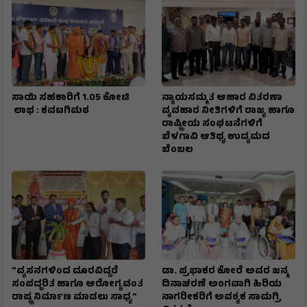
ಸಾಯಿ ಸಹಕಾರಿಗೆ ₹1.05 ಕೋಟಿ
ನ್ಯಾಯಸಮ್ಮತ ಆಹಾರ ವಿತರಣಾ
ಲಾಭ : ಕವಟಗಿಮಠ
ವ್ಯವಹಾರ ನೀತಿಗಳಿಗೆ ರಾಜ್ಯ ಹಾಗೂ
ರಾಷ್ಟ್ರೀಯ ಸಂಘಟನೆಗಳಿಗೆ
ಬೆಳಗಾವಿ ಆತಿಥ್ಯ ಉದ್ಯಮದ
ಬೆಂಬಲ
"ವ್ಯಸನಗಳಿಂದ ದೂರವಿದ್ದರೆ
ಡಾ. ಪ್ರಭಾಕರ ಕೋರೆ ಅವರ ಜನ್ಮ
ಸಂಪದ್ಭರಿತ ಹಾಗೂ ಆರೋಗ್ಯವಂತ
ದಿನಾಚರಣೆ ಅಂಗವಾಗಿ ಹಿರಿಯ
ರಾಷ್ಟ್ರ ನಿರ್ಮಾಣ ಮಾಡಲು ಸಾಧ್ಯ"
ನಾಗರೀಕರಿಗೆ ಅವಶ್ಯಕ ಸಾಮಗ್ರಿ