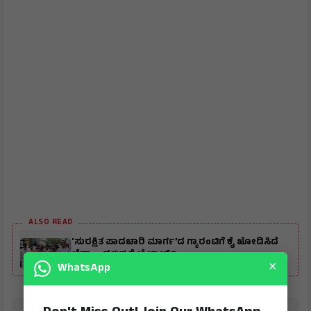
ALSO READ
'ಸುರಕ್ಷಿತ ಪಾದಚಾರಿ ಮಾರ್ಗ’ದ ಗ್ಯಾರಂಟಿಗೆ ಕೈ ಜೋಡಿಸಿದೆ
ಬೆಸ್ಕಾಂ: ಸಚಿವ ಕೆ.ಜೆ.ಜಾರ್ಜ್
×
WhatsApp