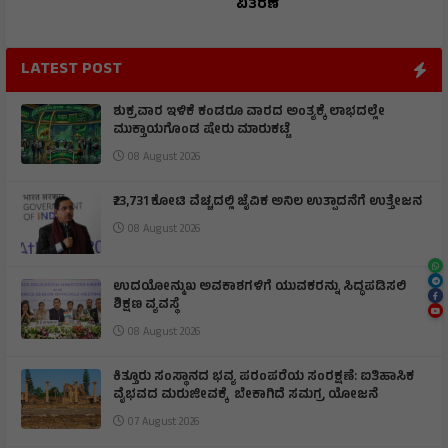
ವಿತರಣೆ
LATEST POST
ಶುಕ್ರವಾರ ಇಳಿಕೆ ಕಂಡರೂ ವಾರದ ಅಂತ್ಯಕ್ಕೆ ಲಾಭದಲ್ಲೇ
ಮುಕ್ತಾಯಗೊಂಡ ಷೇರು ಮಾರುಕಟ್ಟೆ
08 August 2026
₹23,731 ಕೋಟಿ ವೆಚ್ಚದಲ್ಲಿ ಜೈವಿಕ ಅನಿಲ ಉತ್ಪಾದನೆಗೆ ಉತ್ತೇಜನ
08 August 2026
ಉದಯೋನ್ಮುಖ ಅವಕಾಶಗಳಿಗೆ ಯುವಕರನ್ನು ಸಿದ್ಧಪಡಿಸಲಿ
ಶಿಕ್ಷಣ ವ್ಯವಸ್ಥೆ
08 August 2026
ಕಿತ್ತೂರು ಸಂಸ್ಥಾನದ ಭವ್ಯ ಪರಂಪರೆಯ ಸಂರಕ್ಷಣೆ: ಐತಿಹಾಸಿಕ
ವೈಭವದ ಮರುಜೀವಕ್ಕೆ ಬೇಕಾಗಿದೆ ಸಮಗ್ರ ಯೋಜನೆ
07 August 2026