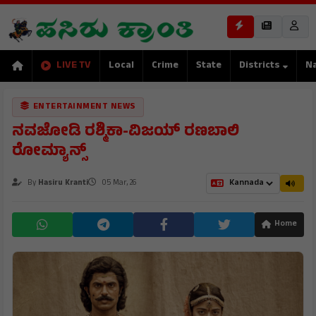
LIVE TV
Local
Crime
State
Districts
Na
ENTERTAINMENT NEWS
ನವಜೋಡಿ ರಶ್ಮಿಕಾ-ವಿಜಯ್ ರಣಬಾಲಿ
ರೋಮ್ಯಾನ್ಸ್
By
Hasiru Kranti
05 Mar, 26
Home