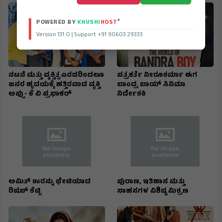
®
POWERED BY
KHUSHI
HOST
Version 131.0 | Support +91 90603 29333
ನಟನೆ ಮತ್ತು ವ್ಯಕ್ತಿತ್ವ ಎರಡರಿಂದಲೂ
ಪತ್ರಕರ್ತೆ ನೀರೂಶರ್ಮಾ ಈಗ
ಜನರ ಹೃದಯಕ್ಕೆ ಹತ್ತಿರವಾದ ವ್ಯಕ್ತಿ
ಬಾಂದ್ರ ಬಾಯ್ ಸಿನಿಮಾ
ಅಪ್ಪು- ಕೆ ವಿ ಪ್ರಭಾಕರ್
ನಿರ್ದೇಶಕಿ
ಅಮಿತ್‌ ಶಾರನ್ನು ಭೇಟಿಯಾದ
ಪುರಾಣ, ಇತಿಹಾಸ ಮತ್ತು
ರಿಷಬ್‌ ಶೆಟ್ಟಿ
ಸಾಹಸಗಳ ವಿಶಿಷ್ಟ ಮಿಶ್ರಣ