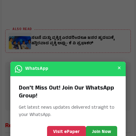
ALSO READ
ನಟನೆ ಮತ್ತು ವ್ಯಕ್ತಿತ್ವ ಎರಡರಿಂದಲೂ ಜನರ ಹೃದಯಕ್ಕೆ
ಹತ್ತಿರವಾದ ವ್ಯಕ್ತಿ ಅಪ್ಪು- ಕೆ ವಿ ಪ್ರಭಾಕರ್
×
WhatsApp
KhushiHost News CMS Pro ®
is Digital Online Newspaper, Publishing Platform
From INDIA. Karnataka, National & International,
Don't Miss Out! Join Our WhatsApp
Updates including Politics, Business, Crime,
Group!
Education, Sports, Science, Current Affairs. Latest
Breaking News From India & Around the World.
Get latest news updates delivered straight to
your WhatsApp.
Related News
Visit ePaper
Join Now