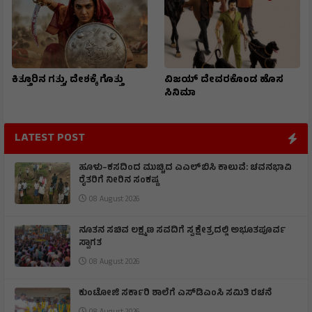
ಕಿತ್ತೂರಿನ ಗತ್ತು, ದೇಶಕ್ಕೆ ಗೊತ್ತು
ವಿಜಯ್ ದೇವರಕೊಂಡ ಹೊಸ
ಸಿನಿಮಾ
LATEST POST
ಹೂಳು–ಕಸದಿಂದ ಮುಚ್ಚಿದ ಎಎಲ್‌ಬಿಸಿ ಕಾಲುವೆ: ಚವನಭಾವಿ
ರೈತರಿಗೆ ನೀರಿನ ಸಂಕಷ್ಟ
08 August 2026
ನೂತನ ಸಚಿವ ಲಕ್ಷ್ಮಣ ಸವದಿಗೆ ಸ್ವಕ್ಷೇತ್ರದಲ್ಲಿ ಅಭೂತಪೂರ್ವ
ಸ್ವಾಗತ
08 August 2026
ಕುಂಟೋಜಿ ಸರ್ಕಾರಿ ಶಾಲೆಗೆ ಎಸ್‌ಡಿಎಂಸಿ ಸಮಿತಿ ರಚನೆ