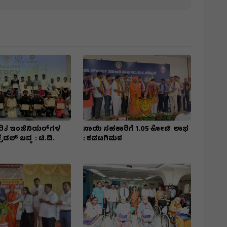
 ನುರಿತ ಇಂಜಿನಿಯರ್‌ಗಳ
ಸಾಯಿ ಸಹಕಾರಿಗೆ ₹1.05 ಕೋಟಿ ಲಾಭ
ಡಲ್‌ ಬದ್ಧ : ಟಿ.ಡಿ.
: ಕವಟಗಿಮಠ