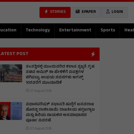
STORIES
EPAPER
LOGIN
ucation
Technology
Entertainment
Sports
Heal
LATEST POST
ಸಂಸತ್ತಿನಲ್ಲಿ ಮುಂದುವರಿದ ಕಲಾಪ ಸ್ತಬ್ಧತೆ: ಗೃಹ
ಸಚಿವ ಅಮಿತ್ ಶಾ ಹೇಳಿಕೆಗೆ ವಿಪಕ್ಷಗಳ
ಬಿಗಿಪಟ್ಟು, ಉಭಯ ಸದನಗಳು ಆಗಸ್ಟ್
10ರವರೆಗೆ ಮುಂದೂಡಿಕೆ
07 August 2026
ವಿಧಾನಪರಿಷತ್ ಸಭಾಪತಿ ಹುದ್ದೆಗೆ ಬಸವರಾಜ
ಹೊರಟ್ಟಿ ರಾಜೀನಾಮೆ: ರಾಜಕೀಯ ಹಗ್ಗಜಗ್ಗಾಟ
ಮತ್ತು ಹಿರಿಯ ನಾಯಕನ ಅಸಮಾಧಾನದ
ಪೂರ್ಣ ವಿವರಣೆ
07 August 2026