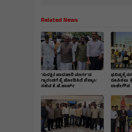
Related News
'ಸುರಕ್ಷಿತ ಪಾದಚಾರಿ ಮಾರ್ಗ’ದ
ಭವಿಷ್ಯಕ್ಕೆ
ಗ್ಯಾರಂಟಿಗೆ ಕೈ ಜೋಡಿಸಿದೆ ಬೆಸ್ಕಾಂ:
ರೂಪಿಸಲು ಕ್ರೆ
ಸಚಿವ ಕೆ.ಜೆ.ಜಾರ್ಜ್
ರಾಜೇಗೌಡ