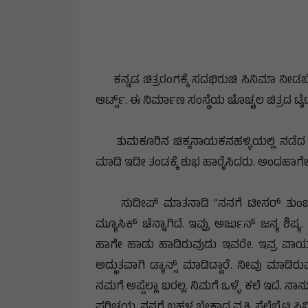
ಕನ್ನಡ ಚಿತ್ರರಂಗಕ್ಕೆ ಸದಭಿರುಚಿ ಸಿನಿಮಾ ನೀಡಬೇ
ಆರ್ಟ್ಸ್. ‌ಈ ನಿರ್ಮಾಣ ಸಂಸ್ಥೆಯ ಚೊಚ್ಚಲ ಚಿತ್ರದ 
ತುಮಕೂರಿನ ಚಿಕ್ಕನಾಯಕನಹಳ್ಳಿಯಲ್ಲಿ ನಡೆದ ಕ
ಮಾಡಿ ಇಡೀ ತಂಡಕ್ಕೆ ಶುಭ ಹಾರೈಸಿದರು. ಅಂದಹಾಗೇ ಸ
ಸುದೀಪ್ ಮಾತನಾಡಿ "ನನಗೆ ಟೀಸರ್ ತುಂಬಾ ಇಷ್
ಮ್ಯೂಸಿಕ್ ಚೆನ್ನಾಗಿದೆ. ಇವ್ರು ಅರ್ಜುನ್ ಜನ್ಯ ಶ
ಹಾಗೇ ಹಾಡು ಹಾಡಿರುವುದು ಇವರೇ. ಇವ್ರ ವಾಯ್ಸ್ ಬ
ಅದ್ಭುತವಾಗಿ ಡ್ಯಾನ್ಸ್ ಮಾಡಿದ್ದಾರೆ. ನೀವು ಮಾಡ
ನಮಗೆ ಅಷ್ಟೆಲ್ಲಾ ಬರಲ್ಲ. ನಿಮಗೆ ಒಳ್ಳೆ ಕಲೆ ಇದೆ
ಪರಿಚಯ. ನನಗೆ ಬಹಳ ಬೇಕಾದ ವ್ಯಕ್ತಿ. ಸೆಲೆಬ್ರೆಟಿ 