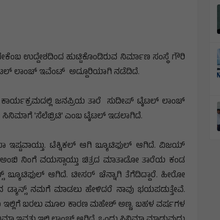
ಕೆಂಬ ಉದ್ದೇಶದಿಂದ ಹುಟ್ಟಿಕೊಂಡಿರುವ ನಿರ್ಮಾಣ ಸಂಸ್ಥೆ ಗೌರಿ
ಟೈಟಲ್ ಲಾಂಚ್ ಇವೆಂಟ್ ಅದ್ದೂರಿಯಾಗಿ ನಡೆದಿದೆ.
ಾರ್ಯಕ್ರಮದಲ್ಲಿ ಜನಪ್ರಿಯ ತಾರೆ ಸುದೀಪ್ ಟೈಟಲ್ ಲಾಂಚ್
ಿನಿಮಾಗೆ 'ಸೆಲೆಬ್ರಿಟಿ' ಎಂಬ ಟೈಟಲ್ ಇಡಲಾಗಿದೆ.
ಟವಾಯ್ತು. ಟೆಕ್ನಿಕಲ್ ಆಗಿ ಬ್ಯೂಟಿಫುಲ್ ಆಗಿದೆ. ವಿಜಯ್
ಿಷ್ಯ. ಅಂಬಿ ನಿಂಗೆ ವಯಸ್ಸಾಯ್ತು ಚಿತ್ರದ ಮಾತಾಡೋ ತಾರೆಯ ಕಂಡ
್ಯೂಟಿಫುಲ್‌ ಆಗಿದೆ. ಟೀಸರ್ ಚೆನ್ನಾಗಿ ತೆಗೆದಿದ್ದಾರೆ. ಹೀರೋ
ಿರುವ ಡ್ಯಾನ್ಸ್ ನಮಗೆ ಮಾಡಲು ಹೇಳಿದರೆ ನಾವು ಭಯಪಡುತ್ತೇವೆ.
. ನಾನು ಇಲ್ಲಿಗೆ ಬರಲು ಮೂಲ ಕಾರಣ ಮಹೇಶ್ ಅಣ್ಣ. ಬಹಳ ವರ್ಷಗಳ
ಸಿನಿಮಾ ಇವತ್ತು ಇಲ್ಲಿ ಲಾಂಚ್ ಆಗಿದೆ. ಒಂದು ಸಿನಿಮಾ ಮಾಡುವುದು