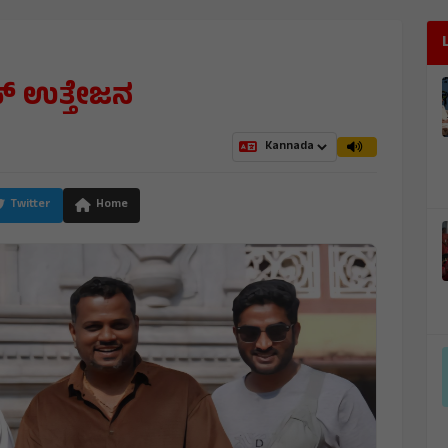
ುದೀಪ್ ಉತ್ತೇಜನ
Twitter
Home