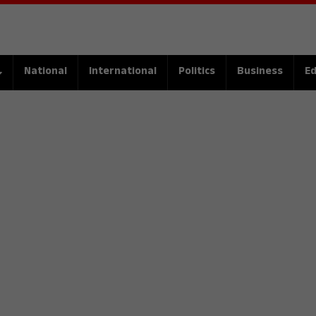
National
International
Politics
Business
Ed