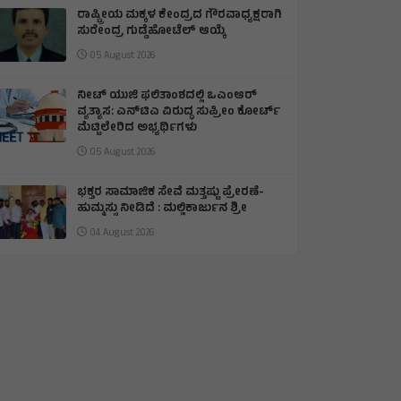
ರಾಷ್ಟ್ರೀಯ ಮಕ್ಕಳ ಕೇಂದ್ರದ ಗೌರವಾಧ್ಯಕ್ಷರಾಗಿ
ಸುರೇಂದ್ರ ಗುಡ್ಡೆಹೋಟೆಲ್ ಆಯ್ಕೆ
05 August 2026
ನೀಟ್ ಯುಜಿ ಫಲಿತಾಂಶದಲ್ಲಿ ಒಎಂಆರ್
ವ್ಯತ್ಯಾಸ: ಎನ್‌ಟಿಎ ವಿರುದ್ಧ ಸುಪ್ರೀಂ ಕೋರ್ಟ್
ಮೆಟ್ಟಿಲೇರಿದ ಅಭ್ಯರ್ಥಿಗಳು
05 August 2026
ಭಕ್ತರ ಸಾಮಾಜಿಕ ಸೇವೆ ಮತ್ತಷ್ಟು ಪ್ರೇರಣೆ-
ಹುಮ್ಮಸ್ಸು ನೀಡಿದೆ : ಮಲ್ಲಿಕಾರ್ಜುನ ಶ್ರೀ
04 August 2026