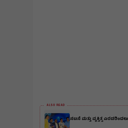
ALSO READ
ನಟನೆ ಮತ್ತು ವ್ಯಕ್ತಿತ್ವ ಎರಡರಿಂದಲ