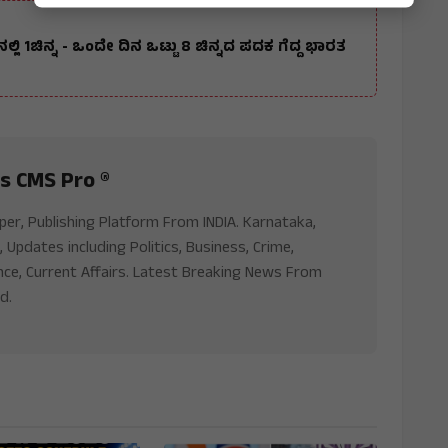
ಬಾಕ್ಸಿಂಗ್‌ನಲ್ಲಿ 7, ಪ್ಯಾರಾ ಅಥ್ಲೆಟಿಕ್ಸ್‌ನಲ್ಲಿ 1ಚಿನ್ನ - ಒಂದೇ ದಿನ ಒಟ್ಟು 8 ಚಿನ್ನದ ಪದಕ ಗೆದ್ದ ಭಾರತ
s CMS Pro ®
aper, Publishing Platform From INDIA. Karnataka,
, Updates including Politics, Business, Crime,
nce, Current Affairs. Latest Breaking News From
d.