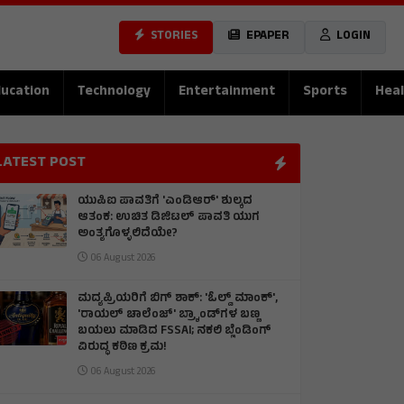
STORIES
EPAPER
LOGIN
ucation
Technology
Entertainment
Sports
Heal
LATEST POST
ಯುಪಿಐ ಪಾವತಿಗೆ 'ಎಂಡಿಆರ್' ಶುಲ್ಕದ
ಆತಂಕ: ಉಚಿತ ಡಿಜಿಟಲ್ ಪಾವತಿ ಯುಗ
ಅಂತ್ಯಗೊಳ್ಳಲಿದೆಯೇ?
06 August 2026
ಮದ್ಯಪ್ರಿಯರಿಗೆ ಬಿಗ್ ಶಾಕ್: 'ಓಲ್ಡ್ ಮಾಂಕ್',
'ರಾಯಲ್ ಚಾಲೆಂಜ್' ಬ್ರ್ಯಾಂಡ್‌ಗಳ ಬಣ್ಣ
ಬಯಲು ಮಾಡಿದ FSSAI; ನಕಲಿ ಬ್ಲೆಂಡಿಂಗ್
ವಿರುದ್ಧ ಕಠಿಣ ಕ್ರಮ!
06 August 2026