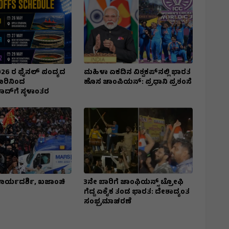
26 ರ ಫೈನಲ್ ಪಂದ್ಯದ
ಮಹಿಳಾ ಏಕದಿನ ವಿಶ್ವಕಪ್​ನಲ್ಲಿ ಭಾರತ
ೂರಿನಿಂದ
ಹೊಸ ಚಾಂಪಿಯನ್​: ಪ್ರಧಾನಿ ಪ್ರಶಂಸೆ
‌ಗೆ ಸ್ಥಳಾಂತರ
ಕಾರ್ಯದರ್ಶಿ, ಖಜಾಂಚಿ
3ನೇ ಬಾರಿಗೆ ಚಾಂಫಿಯನ್ಸ್ ಟ್ರೋಫಿ
ಗೆದ್ದ ಏಕೈಕ ತಂಡ ಭಾರತ: ದೇಶಾದ್ಯಂತ
ಸಂಭ್ರಮಾಚರಣೆ