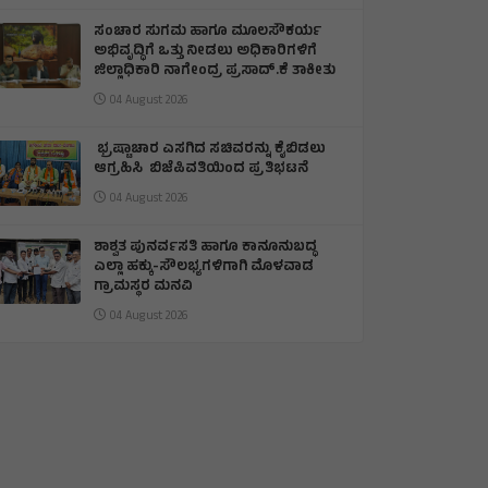
ಸಂಚಾರ ಸುಗಮ ಹಾಗೂ ಮೂಲಸೌಕರ್ಯ
ಅಭಿವೃದ್ಧಿಗೆ ಒತ್ತು ನೀಡಲು ಅಧಿಕಾರಿಗಳಿಗೆ
ಜಿಲ್ಲಾಧಿಕಾರಿ ನಾಗೇಂದ್ರ ಪ್ರಸಾದ್.ಕೆ ತಾಕೀತು
04 August 2026
ಭ್ರಷ್ಟಾಚಾರ ಎಸಗಿದ ಸಚಿವರನ್ನು ಕೈಬಿಡಲು
ಆಗ್ರಹಿಸಿ ಬಿಜೆಪಿವತಿಯಿಂದ ಪ್ರತಿಭಟನೆ
04 August 2026
ಶಾಶ್ವತ ಪುನರ್ವಸತಿ ಹಾಗೂ ಕಾನೂನುಬದ್ಧ
ಎಲ್ಲಾ ಹಕ್ಕು-ಸೌಲಭ್ಯಗಳಿಗಾಗಿ ಮೊಳವಾಡ
ಗ್ರಾಮಸ್ಥರ ಮನವಿ
04 August 2026