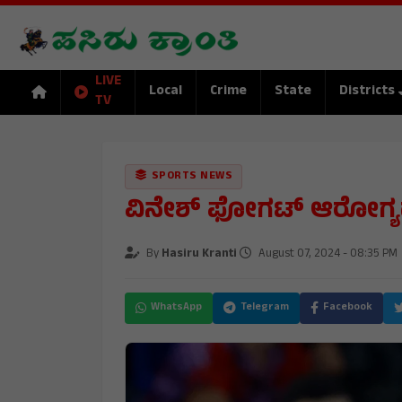
LIVE
Local
Crime
State
Districts
TV
SPORTS NEWS
ವಿನೇಶ್ ಫೋಗಟ್ ಆರೋಗ್ಯದಲ್ಲ
By
Hasiru Kranti
August 07, 2024 - 08:35 PM
WhatsApp
Telegram
Facebook