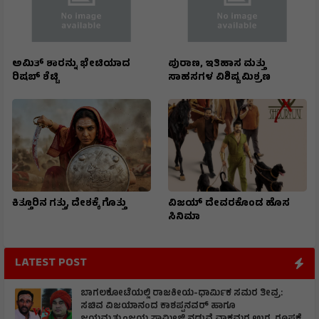
ಅಮಿತ್‌ ಶಾರನ್ನು ಭೇಟಿಯಾದ
ಪುರಾಣ, ಇತಿಹಾಸ ಮತ್ತು
ರಿಷಬ್‌ ಶೆಟ್ಟಿ
ಸಾಹಸಗಳ ವಿಶಿಷ್ಟ ಮಿಶ್ರಣ
ಕಿತ್ತೂರಿನ ಗತ್ತು, ದೇಶಕ್ಕೆ ಗೊತ್ತು
ವಿಜಯ್ ದೇವರಕೊಂಡ ಹೊಸ
ಸಿನಿಮಾ
LATEST POST
ಬಾಗಲಕೋಟೆಯಲ್ಲಿ ರಾಜಕೀಯ-ಧಾರ್ಮಿಕ ಸಮರ ತೀವ್ರ:
ಸಚಿವ ವಿಜಯಾನಂದ ಕಾಶಪ್ಪನವರ್ ಹಾಗೂ