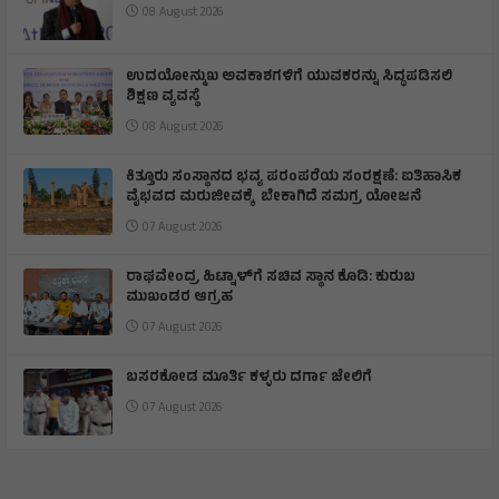
08 August 2026
ಉದಯೋನ್ಮುಖ ಅವಕಾಶಗಳಿಗೆ ಯುವಕರನ್ನು ಸಿದ್ಧಪಡಿಸಲಿ
ಶಿಕ್ಷಣ ವ್ಯವಸ್ಥೆ
08 August 2026
ಕಿತ್ತೂರು ಸಂಸ್ಥಾನದ ಭವ್ಯ ಪರಂಪರೆಯ ಸಂರಕ್ಷಣೆ: ಐತಿಹಾಸಿಕ
ವೈಭವದ ಮರುಜೀವಕ್ಕೆ ಬೇಕಾಗಿದೆ ಸಮಗ್ರ ಯೋಜನೆ
07 August 2026
ರಾಘವೇಂದ್ರ ಹಿಟ್ನಾಳ್‌ಗೆ ಸಚಿವ ಸ್ಥಾನ ಕೊಡಿ: ಕುರುಬ
ಮುಖಂಡರ ಆಗ್ರಹ
07 August 2026
ಬಸರಕೋಡ ಮೂರ್ತಿ ಕಳ್ಳರು ದರ್ಗಾ ಜೇಲಿಗೆ
07 August 2026