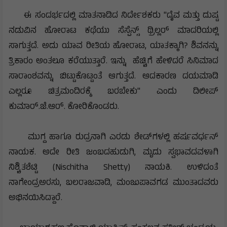
ಈ ಸಂದರ್ಭದಲ್ಲಿ ಮಾತನಾಡಿದ ನಿರ್ದೇಶಕರು "ದೈವ ಮತ್ತು ದುಷ್ಟ
ನಡುವಿನ ಹೋರಾಟ ಕಥೆಯು ಸೆಸ್ಪೆನ್ಸ್ ಥ್ರಿಲ್ಲರ್ ಮಾದರಿಯಲ್ಲಿ
ಸಾಗುತ್ತದೆ. ಅದು ಯಾವ ರೀತಿಯ ಹೋರಾಟ, ಯಾತಕ್ಕಾಗಿ? ಶಿವನನ್ನು
ತ್ರಿಕಾರಂ ಅಂತಲೂ ಕರೆಯುತ್ತಾರೆ. ಇನ್ನು ಹೆಚ್ಚಿಗೆ ಹೇಳಿದರೆ ಸಿನಿಮಾದ
ಸಾರಾಂಶವನ್ನು ಬಿಟ್ಟುಕೊಟ್ಟಂತೆ ಆಗುತ್ತದೆ. ಆದಕಾರಣ ದಯಮಾಡಿ
ಎಲ್ಲರೂ ಚಿತ್ರಮಂದಿರಕ್ಕೆ ಬರಬೇಕು" ಎಂದು ದಿಲೀಪ್
ಕುಮಾರ್.ಜೆ.ಆರ್. ಕೋರಿಕೊಂಡರು.
ಮುಗ್ದ ಹಾಗೂ ರುದ್ರನಾಗಿ ಎರಡು ಶೇಡ್‌ಗಳಲ್ಲಿ ಹರ್ಷವರ್ಧನ್
ನಾಯಕ. ಅದೇ ರೀತಿ ಜಂಬದಹುಡುಗಿ, ಮೃದು ಸ್ವಭಾವದವಳಾಗಿ
ನಿಶ್ಚಿತಶೆಟ್ಟಿ (Nischitha Shetty) ನಾಯಕಿ. ಉಳಿದಂತೆ
ನಾಗೇಂದ್ರಅರಸು, ಬಲರಾಜವಾಡಿ, ಮಂಜುಪಾವಗಡ ಮುಂತಾದವರು
ಅಭಿನಯಿಸಿದ್ದಾರೆ.