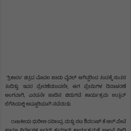
’ತ್ರಿಕಾರಂ’ ಚಿತ್ರದ ಮೊದಲ ಹಾಡು ವೈರಲ್ ಆಗಿದ್ದರಿಂದ ತಂಡಕ್ಕೆ ಸಂತಸ
ತಂದಿತ್ತು. ಇದರ ಪ್ರೇರಣೆಯಿಂದಲೇ, ಈಗ ಪ್ರೇಮಿಗಳ ದಿನಾಚರಣೆ
ಅಂಗವಾಗಿ, ಎರಡನೇ ಹಾಡಿನ ಬಿಡುಗಡೆ ಕಾರ್ಯಕ್ರಮ ಉತ್ಸವ್
ಲೆಗೆಸಿಯಲ್ಲಿ ಅದ್ದೂರಿಯಾಗಿ ನಡೆಯಿತು.
ರಾಜಕೀಯ ಧುರೀಣ ರವೀಂದ್ರ ಮತ್ತು ನಟ ಶಿವರಾಜ್.ಕೆ.ಆರ್.ಪೇಟೆ