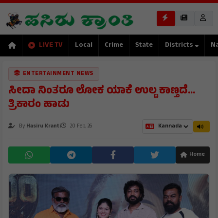
LIVE TV
Local
Crime
State
Districts
Na
ENTERTAINMENT NEWS
ಸೀದಾ ನಿಂತರೂ ಲೋಕ ಯಾಕೆ ಉಲ್ಟ ಕಾಣ್ತದೆ...
ತ್ರಿಕಾರಂ ಹಾಡು
By
Hasiru Kranti
20 Feb, 26
Home