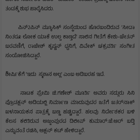
ಹಾಗೂ ನಿರ್ದೇಶಕ ಖದರ್ ಕುಮಾರ್ ಕಾರ್ಯಕ್ರಮಕ್ಕೆ ಚಾಲನೆ ನೀಡಿ
ತಂಡಕ್ಕೆ ಶುಭ ಹಾರೈಸಿದರು.
ಪಿನ್2ಪಿನ್ ಮ್ಯೂಸಿಕ್ ಸಂಸ್ಥೆಯಿಂದ ಹೊರಬಂದಿರುವ ’ಸೀದಾ
ನಿಂತರೂ ಲೋಕ ಯಾಕೆ ಉಲ್ಟ ಕಾಣ್ತದೆ’ ಸಾಲಿನ ಗೀತೆಗೆ ಕೇಶು-ಚೇತನ್
ಬರವಣಿಗೆ, ರಾಜೇಶ್ ಕೃಷ್ಣನ್ ಧ್ವನಿಗೆ, ವಿವೇಕ್ ಚಕ್ರವರ್ತಿ ಸಂಗೀತ
ಸಂಯೋಜಿಸಿದ್ದಾರೆ.
ಶೀರ್ಷಿಕೆಗೆ ’ಇದು ಸ್ಮಶಾನ ಅಲ್ಲ’ ಎಂಬ ಅಡಿಬರಹ ಇದೆ.
ನಾಟಕ ಪ್ರೇಮಿ ಜಿ.ಗಣೇಶ್ ಮೂರ್ತಿ ಅವರು ಸದ್ಗುರು ಸಿನಿ
ಪ್ರೊಡಕ್ಷನ್ ಅಡಿಯಲ್ಲಿ ನಿರ್ಮಾಣ ಮಾಡುವುದರ ಜತೆಗೆ ಖತರ್‌ನಾಕ್
ಖಳನಾಯಕನ ಪಾತ್ರಕ್ಕೆ ಬಣ್ಣ ಹಚ್ಚಿದ್ದಾರೆ. ಹಲವು ನಿರ್ದೇಶಕರ ಬಳಿ
ಕೆಲಸ ಕಲಿತಿರುವ ಅಜ್ಜಂಪುರದ ದಿಲೀಪ್ ಕುಮಾರ್.ಜೆ.ಆರ್ ಬಡ್ತಿ
ಎನ್ನುವಂತೆ ರಚಿಸಿ, ಆಕ್ಷನ್ ಕಟ್ ಹೇಳಿದ್ದಾರೆ.