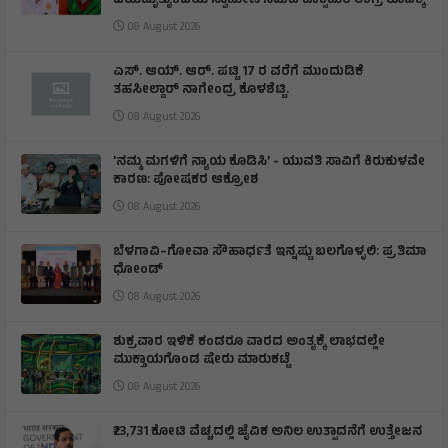
ಜಯಮೃತ್ಯುಂಜಯ ಸ್ವಾಮೀಜಿ ನಡುವೆ ವಾಕ್ಸಮರ ಉಗ್ರ ರೂಪಕ್ಕೆ
08 August 2026
ಎಸ್. ಆಯ್. ಆರ್. ಪಟ್ಟಿ 17 ರ ವರೆಗೆ ಮುಂದುಡಿಕೆ
ತಹಸೀಲ್ದಾರ್ ನಾಗೇಂದ್ರ ಕೊಳಶೆಟ್ಟಿ.
08 August 2026
'ನಮ್ಮ ಮಗಳಿಗೆ ನ್ಯಾಯ ಕೊಡಿಸಿ’ - ಯುವತಿ ಸಾವಿಗೆ ಕಿರುಕುಳವೇ
ಕಾರಣ: ಪೋಷಕರ ಆಕ್ರೋಶ
08 August 2026
ಬೆಳಗಾವಿ–ಗೋವಾ ಸೌಹಾರ್ಧತೆ ಇನ್ನಷ್ಟು ಬಲಗೊಳ್ಳಲಿ: ಪ್ರತಿಮಾ
ಧೋಂಡ್
08 August 2026
ಶುಕ್ರವಾರ ಇಳಿಕೆ ಕಂಡರೂ ವಾರದ ಅಂತ್ಯಕ್ಕೆ ಲಾಭದಲ್ಲೇ
ಮುಕ್ತಾಯಗೊಂಡ ಷೇರು ಮಾರುಕಟ್ಟೆ
08 August 2026
₹23,731 ಕೋಟಿ ವೆಚ್ಚದಲ್ಲಿ ಜೈವಿಕ ಅನಿಲ ಉತ್ಪಾದನೆಗೆ ಉತ್ತೇಜನ