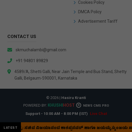
Cookies Policy
DMCA Policy
Advertisement Tariff
CONTACT US
skmuchalambi@gmail.com
+91 94801 89829
4589/A, Shetti Galli, Near Jain Temple and Bus Stand, Shetty
Galli, Belgaum-590001, Karnataka
© 2026 |
Hasiru Kranti
KHUSHI
HOST
POWERED BY:
R
NEWS CMS PRO
Support - 10:00 AM - 8:00 PM (IST)
Live Chat
ೀವ್ರ: ಸಚಿವ ವಿಜಯಾನಂದ ಕಾಶಪ್ಪನವರ್ ಹಾಗೂ ಜಯಮೃತ್ಯುಂಜಯ ಸ್ವಾಮೀಜಿ ನ
LATEST